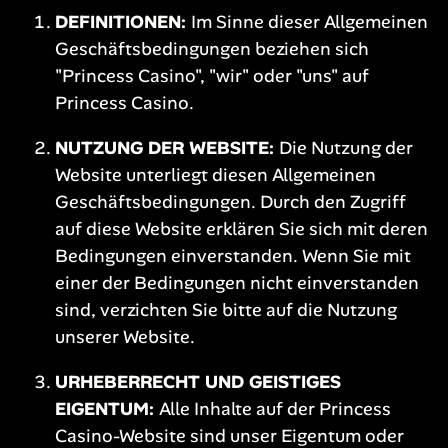
DEFINITIONEN:
Im Sinne dieser Allgemeinen
Geschäftsbedingungen beziehen sich
"Princess Casino", "wir" oder "uns" auf
Princess Casino.
NUTZUNG DER WEBSITE:
Die Nutzung der
Website unterliegt diesen Allgemeinen
Geschäftsbedingungen. Durch den Zugriff
auf diese Website erklären Sie sich mit deren
Bedingungen einverstanden. Wenn Sie mit
einer der Bedingungen nicht einverstanden
sind, verzichten Sie bitte auf die Nutzung
unserer Website.
URHEBERRECHT UND GEISTIGES
EIGENTUM:
Alle Inhalte auf der Princess
Casino-Website sind unser Eigentum oder