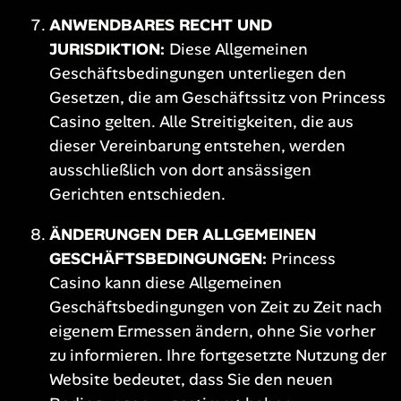
ANWENDBARES RECHT UND
JURISDIKTION:
Diese Allgemeinen
Geschäftsbedingungen unterliegen den
Gesetzen, die am Geschäftssitz von Princess
Casino gelten. Alle Streitigkeiten, die aus
dieser Vereinbarung entstehen, werden
ausschließlich von dort ansässigen
Gerichten entschieden.
ÄNDERUNGEN DER ALLGEMEINEN
GESCHÄFTSBEDINGUNGEN:
Princess
Casino kann diese Allgemeinen
Geschäftsbedingungen von Zeit zu Zeit nach
eigenem Ermessen ändern, ohne Sie vorher
zu informieren. Ihre fortgesetzte Nutzung der
Website bedeutet, dass Sie den neuen