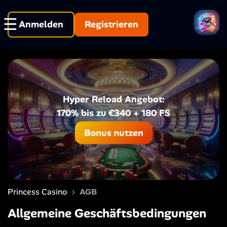
Anmelden
Registrieren
Hyper Reload Angebot:
170% bis zu €340 + 180 FS
Bonus nutzen
›
Princess Casino
AGB
Allgemeine Geschäftsbedingungen