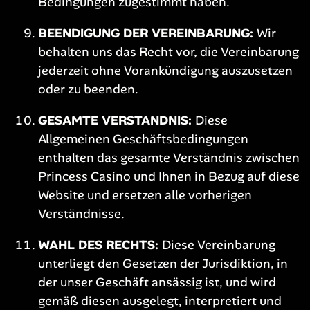
Bedingungen zugestimmt haben.
BEENDIGUNG DER VEREINBARUNG:
Wir
behalten uns das Recht vor, die Vereinbarung
jederzeit ohne Vorankündigung auszusetzen
oder zu beenden.
GESAMTE VERSTANDNIS:
Diese
Allgemeinen Geschäftsbedingungen
enthalten das gesamte Verständnis zwischen
Princess Casino und Ihnen in Bezug auf diese
Website und ersetzen alle vorherigen
Verständnisse.
WAHL DES RECHTS:
Diese Vereinbarung
unterliegt den Gesetzen der Jurisdiktion, in
der unser Geschäft ansässig ist, und wird
gemäß diesen ausgelegt, interpretiert und